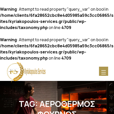
Warning
: Attempt to read property "query_var" on bool in
/home/clients/6fa28652cbc8e4d05985a59c3cc06865/s
ites/kyriakopoulos-services.gr/public/wp-
includes/taxonomy.php
on line
4709
Warning
: Attempt to read property "query_var" on bool in
/home/clients/6fa28652cbc8e4d05985a59c3cc06865/s
ites/kyriakopoulos-services.gr/public/wp-
includes/taxonomy.php
on line
4709
TAG:
ΑΕΡΌΘΕΡΜΟΣ