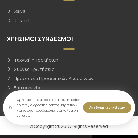
Salva
Rijkaart
ΧΡΗΣΙΜΟΙ ΣΥΝΔΕΣΜΟΙ
Τεχνική Υποστήριξη
Συχνές Ερωτήσεις
Προστασία Προσωπικών Δεδομένων
Επικοινωνία
Χρησιμοποιούμε cookies από υπηρεσίες
τρίτων για δραστηριότητες μάρκετινγκ
Αποδοχή και κλείσιμο
για να σας προσφέρουμε μια καλύτερη
εμπειρία.
© Copyright 2026. All Rights Reserved.