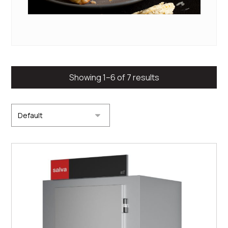
Showing 1–6 of 7 results