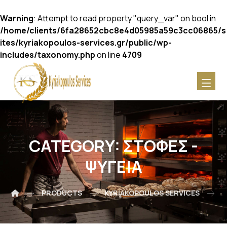
Warning
: Attempt to read property "query_var" on bool in
/home/clients/6fa28652cbc8e4d05985a59c3cc06865/s
ites/kyriakopoulos-services.gr/public/wp-
includes/taxonomy.php
on line
4709
CATEGORY:
ΣΤΌΦΕΣ -
ΨΥΓΕΊΑ
PRODUCTS
KYRIAKOPOULOS SERVICES
Σ