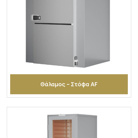
Θάλαμος – Στόφα AF