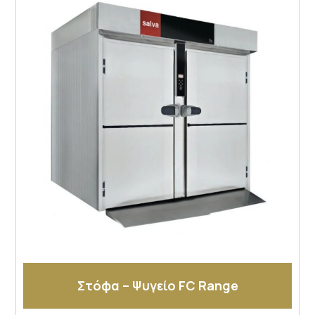
Στόφα – Ψυγείο FC Range