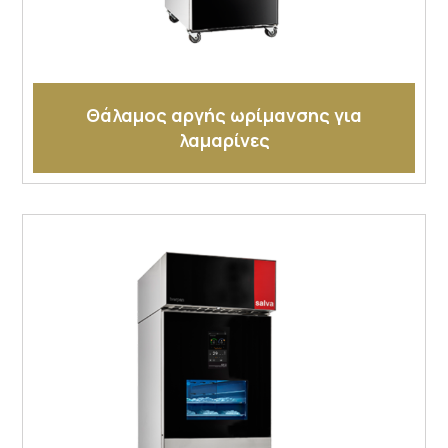
Θάλαμος αργής ωρίμανσης για
λαμαρίνες